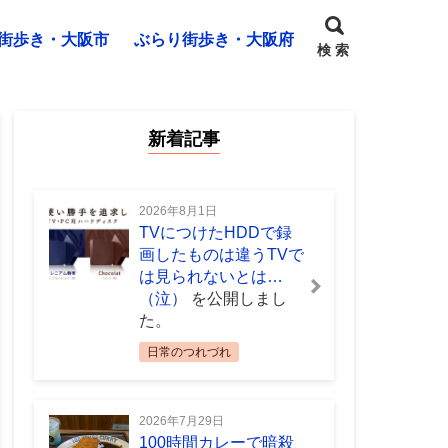
街歩き・大阪市
ぶらり街歩き・大阪府
検 索
新着記事
2026年8月1日
TVにつけたHDDで録
画したものは違うTVで
は見られないとは…
（泣）
を公開しまし
た。
日常のつれづれ
2026年7月29日
100時間カレーで暗殺