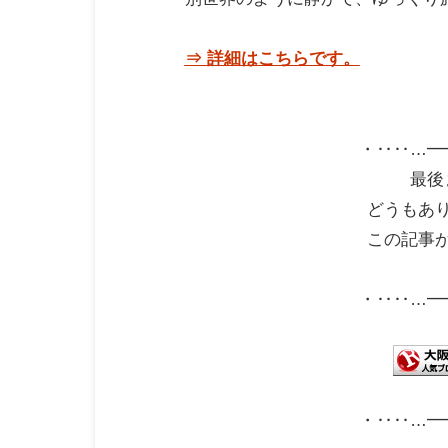
⇒ 詳細はこちらです。
・‥‥…━
最後
どうもあ
この記事
・‥‥…━
・‥‥…━