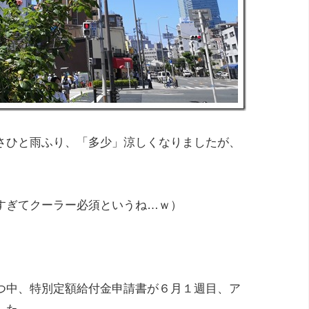
さひと雨ふり、「多少」涼しくなりましたが、
すぎてクーラー必須というね…ｗ）
つ中、特別定額給付金申請書が６月１週目、ア