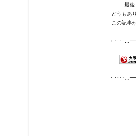
最後
どうもあ
この記事
・‥‥…━
・‥‥…━