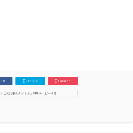
ア
0
はてな
0
Pocket
！
この記事のタイトルとURLをコピーする