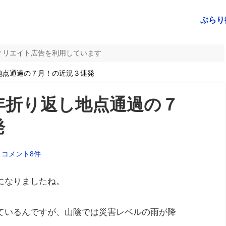
ぶらり
ィリエイト広告を利用しています
地点通過の７月！の近況３連発
年折り返し地点通過の７
発
コメント8件
になりましたね。
ているんですが、山陰では災害レベルの雨が降