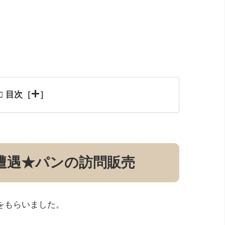
目次［
］
遭遇★パンの訪問販売
をもらいました。