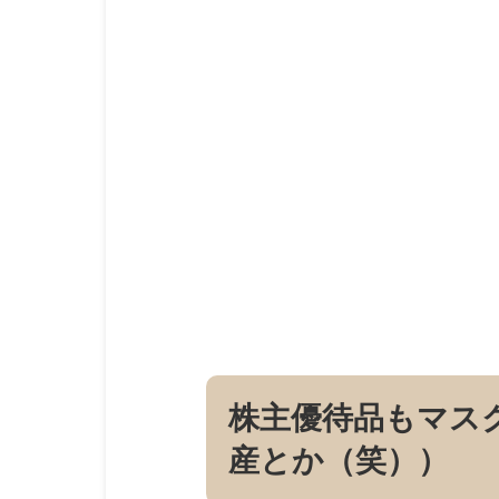
株主優待品もマス
産とか（笑））