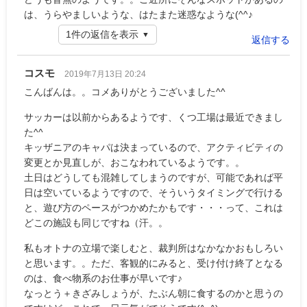
は、うらやましいような、はたまた迷惑なような(^^♪
1件の返信を表示
返信する
コスモ
2019年7月13日 20:24
こんばんは。。コメありがとうございました^^
サッカーは以前からあるようです、くつ工場は最近できまし
た^^
キッザニアのキャパは決まっているので、アクティビティの
変更とか見直しが、おこなわれているようです。。
土日はどうしても混雑してしまうのですが、可能であれば平
日は空いているようですので、そういうタイミングで行ける
と、遊び方のペースがつかめたかもです・・・って、これは
どこの施設も同じですね（汗。。
私もオトナの立場で楽しむと、裁判所はなかなかおもしろい
と思います。。ただ、客観的にみると、受け付け終了となる
のは、食べ物系のお仕事が早いです♪
なっとう＋きざみしょうが、たぶん朝に食するのかと思うの