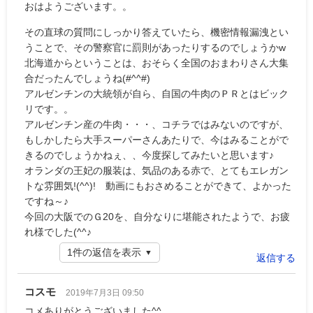
おはようございます。。
その直球の質問にしっかり答えていたら、機密情報漏洩とい
うことで、その警察官に罰則があったりするのでしょうかw
北海道からということは、おそらく全国のおまわりさん大集
合だったんでしょうね(#^^#)
アルゼンチンの大統領が自ら、自国の牛肉のＰＲとはビック
リです。。
アルゼンチン産の牛肉・・・、コチラではみないのですが、
もしかしたら大手スーパーさんあたりで、今はみることがで
きるのでしょうかねぇ、、今度探してみたいと思います♪
オランダの王妃の服装は、気品のある赤で、とてもエレガン
トな雰囲気!(^^)! 動画にもおさめることができて、よかった
ですね～♪
今回の大阪でのＧ20を、自分なりに堪能されたようで、お疲
れ様でした(^^♪
1件の返信を表示
返信する
コスモ
2019年7月3日 09:50
コメありがとうございました^^