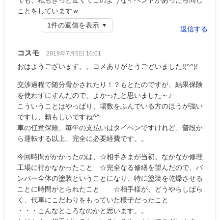
でも、私もきっと近くでこのようなイベントがあったら同じ
ことをしていますｗ
1件の返信を表示
返信する
コスモ
2019年7月5日 10:01
おはようございます。。コメありがとうごどいました!(^^)!
交渉過程で随分脅かされたり！？もとたのですが、結果保険
を使わずにすんだので、よかったと思いました～♪
こういうことはやっぱり、場数をふんでいる方のほうが強い
ですし、頼もしいですね^^
車の任意保険、毎年の支払いはタイヘンですけれど、普段か
ら運転する以上、完全に必要経費です。。
今回時間がかかったのは、☆相手さまが当初、なかなか修理
工場に行かなかったこと ☆完全なる修繕を望んだので、バ
ンパー全体の塗装ということになり、特に塗装を乾燥させる
ことに時間がとられたこと ☆相手様が、どうやらしばら
く、代車にこだわりをもっていた様子だったこと
・・・こんなところなのかと思います。。