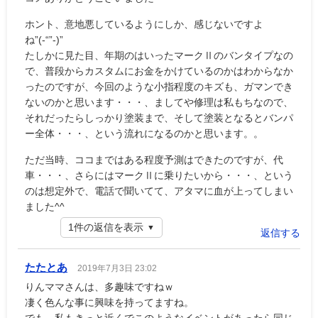
ホント、意地悪しているようにしか、感じないですよ
ね”(-“”-)”
たしかに見た目、年期のはいったマークⅡのバンタイプなの
で、普段からカスタムにお金をかけているのかはわからなか
ったのですが、今回のような小指程度のキズも、ガマンでき
ないのかと思います・・・、ましてや修理は私もちなので、
それだったらしっかり塗装まで、そして塗装となるとバンパ
ー全体・・・、という流れになるのかと思います。。
ただ当時、ココまではある程度予測はできたのですが、代
車・・・、さらにはマークⅡに乗りたいから・・・、という
のは想定外で、電話で聞いてて、アタマに血が上ってしまい
ました^^
1件の返信を表示
返信する
たたとあ
2019年7月3日 23:02
りんママさんは、多趣味ですねｗ
凄く色んな事に興味を持ってますね。