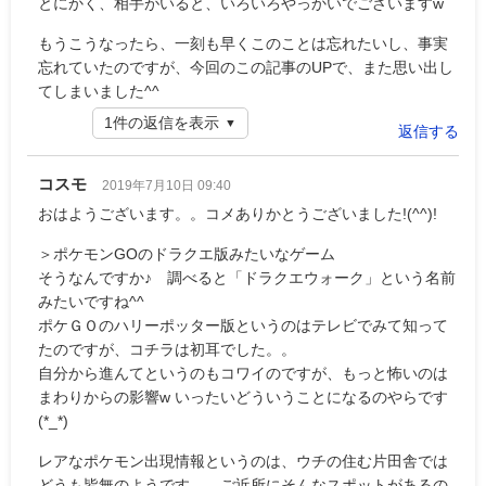
とにかく、相手がいると、いろいろやっかいでございますw
もうこうなったら、一刻も早くこのことは忘れたいし、事実
忘れていたのですが、今回のこの記事のUPで、また思い出し
てしまいました^^
1件の返信を表示
返信する
コスモ
2019年7月10日 09:40
おはようございます。。コメありかとうございました!(^^)!
＞ポケモンGOのドラクエ版みたいなゲーム
そうなんですか♪ 調べると「ドラクエウォーク」という名前
みたいですね^^
ポケＧＯのハリーポッター版というのはテレビでみて知って
たのですが、コチラは初耳でした。。
自分から進んてというのもコワイのですが、もっと怖いのは
まわりからの影響w いったいどういうことになるのやらです
(*_*)
レアなポケモン出現情報というのは、ウチの住む片田舎では
どうも皆無のようです。。ご近所にそんなスポットがあるの