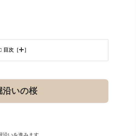
目次［
］
堀沿いの桜
堀沿いを進みます。