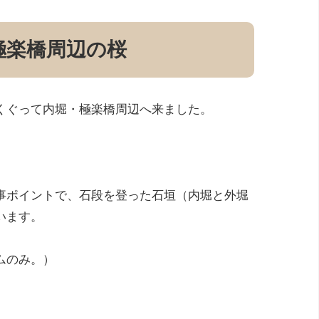
極楽橋周辺の桜
くぐって内堀・極楽橋周辺へ来ました。
事ポイントで、石段を登った石垣（内堀と外堀
います。
ムのみ。）