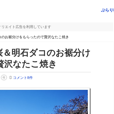
ぶらり
ィリエイト広告を利用しています
コのお裾分けをもらったので贅沢なたこ焼き
桜＆明石ダコのお裾分け
贅沢なたこ焼き
コメント8件
桜