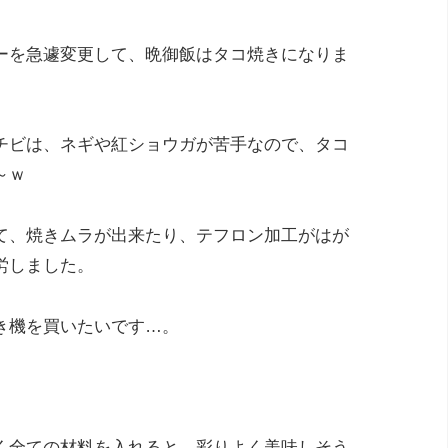
ーを急遽変更して、晩御飯はタコ焼きになりま
チビは、ネギや紅ショウガが苦手なので、タコ
～ｗ
て、焼きムラが出来たり、テフロン加工がはが
労しました。
き機を買いたいです…。
く全ての材料を入れると、彩りよく美味しそう