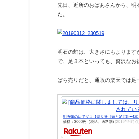
先日、近所のおばあさんから、明
た。
明石の蛸は、大きさにもよります
で、足３本といっても、贅沢なお
ばら売りだと、通販の楽天では足
明石蛸のゆでダコ【切り身（頭と足2本〜4本
価格：3000円（税込、送料別)
(2019/4/4時点