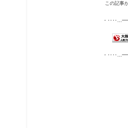
この記事
・‥‥…━
・‥‥…━