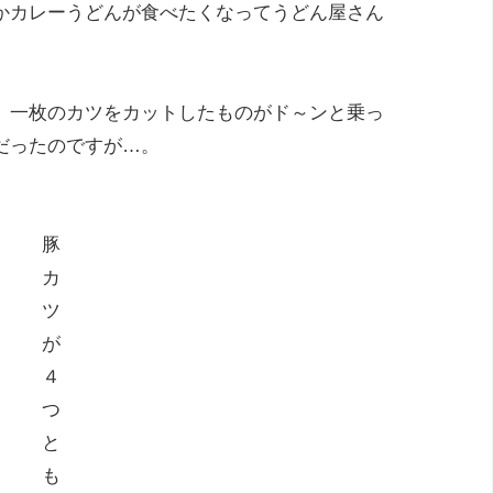
かカレーうどんが食べたくなってうどん屋さん
、一枚のカツをカットしたものがド～ンと乗っ
だったのですが…。
豚
カ
ツ
が
４
つ
と
も