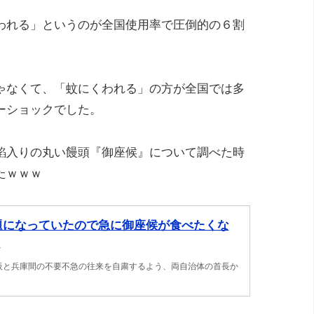
われる」というのが全国使用率で圧倒的の６割
ゃなくて、「蚊にくわれる」の方が全国では多
ーショックでした。
餡入りの丸い饅頭『御座候』について調べた時
たｗｗｗ
話題になっていたので急に御座候が食べたくな
。
阪と兵庫間の不要不急の往来を自粛するよう、両自治体の首長か