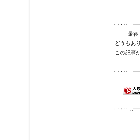
・‥‥…━
最後
どうもあ
この記事
・‥‥…━
・‥‥…━