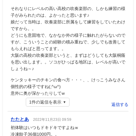
それなりにレベルの高い高校の吹奏楽部の、しかも練習の様
子がみられたのは、よかったと思います♪
娘だって当時は、吹奏楽部に所属をして練習をしていたわけ
ですから。。
どうにも意固地で、なかなか外の様子に触れたがらないので
すが、こういうことの経験の積み重ねで、少しでも改善して
もらえればと思ってます。。
大阪の高校の吹奏楽部というと、まずはどうしても大阪桐蔭
を思い出します。。ソコがひっぱる地区は、レベルが高いで
しょうね～♪
ケンタッキーのチキンの食べ方・・・、、けっこうみなさん
個性的の様子ですね(;^ω^)
意外に奥が深かったりしてw
1件の返信を表示
返信する
たたとあ
2022年11月23日 09:59
初体験はいつもドキドキですよねｗ
冷凍餃子36個1000円。。