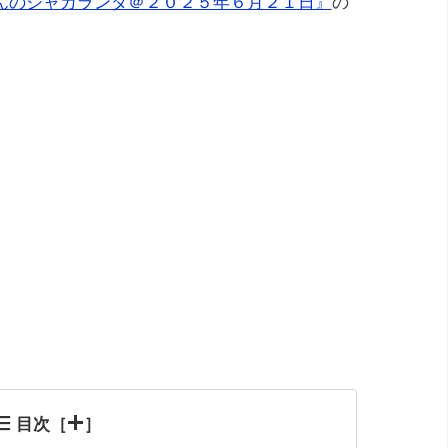
んのジャカランダ＠２０２５年６月２１日』
の
目次［
］