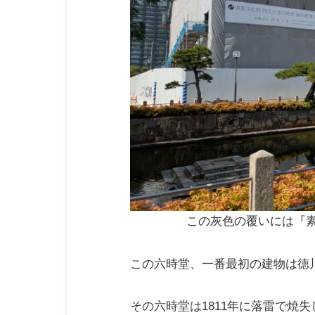
この灰色の覆いには『
この六時堂、一番最初の建物は徳川
その六時堂は1811年に落雷で焼失