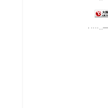
・‥‥…━