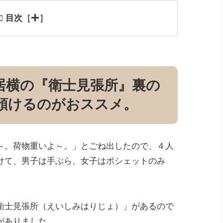
目次［
］
居横の『衛士見張所』裏の
預けるのがおススメ。
～。荷物重いよ～。」とごね出したので、４人
けて、男子は手ぶら、女子はポシェットのみ
衛士見張所（えいしみはりじょ）」があるので
がありました。