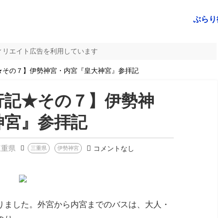
ぶらり
ィリエイト広告を利用しています
★その７】伊勢神宮・内宮『皇大神宮』参拝記
行記★その７】伊勢神
神宮』参拝記
三重県
コメントなし
三重県
伊勢神宮
りました。外宮から内宮までのバスは、大人・