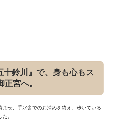
五十鈴川』で、身も心もス
御正宮へ。
済ませ、手水舎でのお清めを終え、歩いている
した。