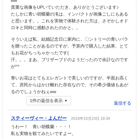
ww
貴重な画像をUPいていただき、ありがとうございます♪
たしかに青い胡蝶蘭の滝は、インパクトが画像ごしにもある
と思います。。これを実物で体験された方は、さぞかしオド
ロキと同時に感動されたのかと。。
そういえば私、結婚記念日に家内に、〇ントリーの青いバラ
を贈ったことがあるのですが、予算内で購入した結果、とて
もお花がちっちゃかったです(
汗。。。まあ、ブリザーブドのようだったので余計なのです
が^^
青いお花はとてもエレガントで美しいのですが、半面お高く
て、庶民からはかけ離れた存在なので、その希少価値もあが
るのでしょうかねぇww
1件の返信を表示
返信する
スティーヴィー・よんだー
2018年10月23日 18:34
うわー！ 青い胡蝶蘭・・・！
私も実物を観てみたいですよー。