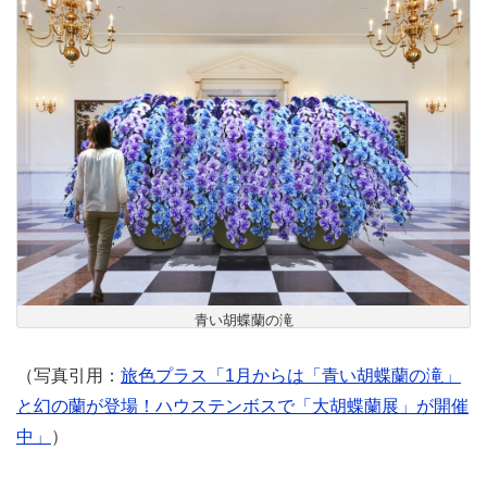
青い胡蝶蘭の滝
（写真引用：
旅色プラス「1月からは「青い胡蝶蘭の滝」
と幻の蘭が登場！ハウステンボスで「大胡蝶蘭展」が開催
中」
）