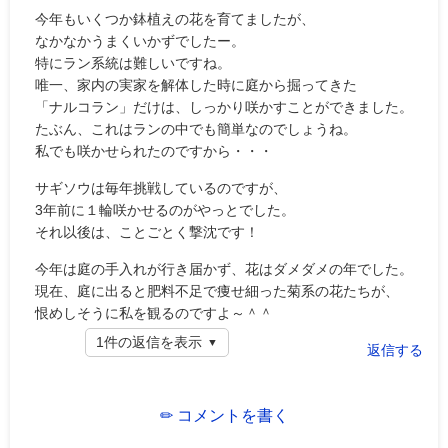
今年もいくつか鉢植えの花を育てましたが、
なかなかうまくいかずでしたー。
特にラン系統は難しいですね。
唯一、家内の実家を解体した時に庭から掘ってきた
「ナルコラン」だけは、しっかり咲かすことができました。
たぶん、これはランの中でも簡単なのでしょうね。
私でも咲かせられたのですから・・・
サギソウは毎年挑戦しているのですが、
3年前に１輪咲かせるのがやっとでした。
それ以後は、ことごとく撃沈です！
今年は庭の手入れが行き届かず、花はダメダメの年でした。
現在、庭に出ると肥料不足で痩せ細った菊系の花たちが、
恨めしそうに私を観るのですよ～＾＾
1件の返信を表示
返信する
✏ コメントを書く