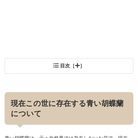
目次［
］
現在この世に存在する青い胡蝶蘭
について