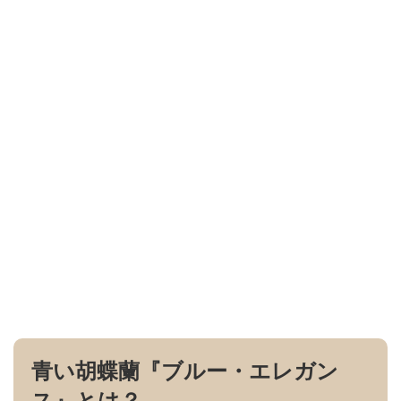
青い胡蝶蘭『ブルー・エレガン
ス』とは？