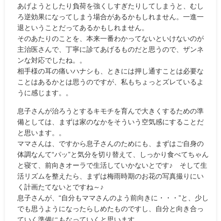
あげようとしたり負荷を強くしすぎたりしてしまうと、むし
ろ逆効果になってしまう場合があるかもしれません。一進一
退ということだってあるかもしれません。
そのあたりのことを、本来一番わかってないといけないのが
主治医さんで、丁寧に診てあげるものだと思うので、ザンネ
ンな対応でしたね。。
相手様の耳の痛いハナシも、ときには押し通すことは必要な
ことはあるかとは思うのですが、私もちょっとズレているよ
うに感じます。。
息子さんが治ろうとするキモチを育んで大きくするための準
備としては、まずは家のなかをそういう空気感にすることだ
と思います。。
ママさんは、ですから息子さんのためにも、まずはご自身の
体調なんて“パッ”と気分を切り替えて、しっかり食べてちゃん
と寝て、前向きオーラで生活していかないとです♪ そして生
活リズムを整えたら、まずは梅雨時期のお花の写真撮りにい
く計画たてないとですね～♪
息子さんが、“自分もママさんのよう前向きに・・・”と、少し
でも思うようになったらしめたものですし、自分と向き合っ
ていく準備にもなっていくと思います。。