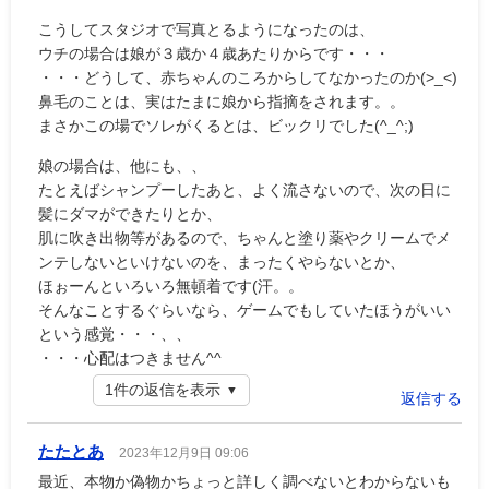
こうしてスタジオで写真とるようになったのは、
ウチの場合は娘が３歳か４歳あたりからです・・・
・・・どうして、赤ちゃんのころからしてなかったのか(>_<)
鼻毛のことは、実はたまに娘から指摘をされます。。
まさかこの場でソレがくるとは、ビックリでした(^_^;)
娘の場合は、他にも、、
たとえばシャンプーしたあと、よく流さないので、次の日に
髪にダマができたりとか、
肌に吹き出物等があるので、ちゃんと塗り薬やクリームでメ
ンテしないといけないのを、まったくやらないとか、
ほぉーんといろいろ無頓着です(汗。。
そんなことするぐらいなら、ゲームでもしていたほうがいい
という感覚・・・、、
・・・心配はつきません^^
1件の返信を表示
返信する
たたとあ
2023年12月9日 09:06
最近、本物か偽物かちょっと詳しく調べないとわからないも