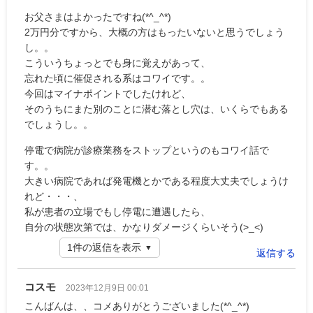
お父さまはよかったですね(*^_^*)
2万円分ですから、大概の方はもったいないと思うでしょう
し。。
こういうちょっとでも身に覚えがあって、
忘れた頃に催促される系はコワイです。。
今回はマイナポイントでしたけれど、
そのうちにまた別のことに潜む落とし穴は、いくらでもある
でしょうし。。
停電で病院が診療業務をストップというのもコワイ話で
す。。
大きい病院であれば発電機とかである程度大丈夫でしょうけ
れど・・・、
私が患者の立場でもし停電に遭遇したら、
自分の状態次第では、かなりダメージくらいそう(>_<)
1件の返信を表示
返信する
コスモ
2023年12月9日 00:01
こんばんは、、コメありがとうございました(*^_^*)