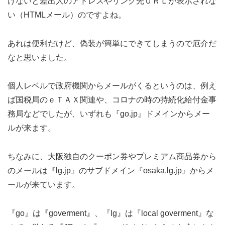
けないと差出人のアドレスやリンク先ＵＲＬが表示されな
い（HTMLメール）のですよね。
あれは便利だけど、偽装が簡単にできてしまうので厄介だ
なと思いました。
個人レベルで政府機関からメールがくるというのは、例え
ば国税局のｅＴＡＸ関連や、コロナの時の持続化給付金事
務局などでしたが、いずれも『go.jp』ドメインからメー
ルが来ます。
ちなみに、大阪独自のクーポン券やプレミアム商品券から
のメールは『lg.jp』のサブドメイン『osaka.lg.jp』からメ
ールが来ています。
『go』は『goverment』、『lg』は『local goverment』な